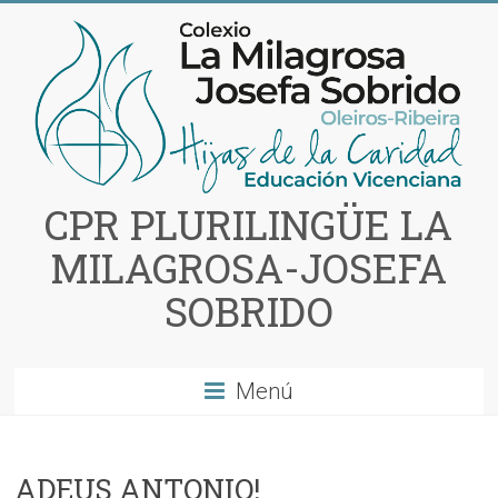
Saltar
al
contenido
CPR PLURILINGÜE LA
MILAGROSA-JOSEFA
SOBRIDO
Menú
ADEUS ANTONIO!