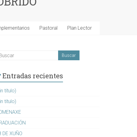
OBRIDO
mplementarios
Pastoral
Plan Lector
Entradas recientes
in título)
in título)
OMENAXE
RADUACIÓN
8 DE XUÑO