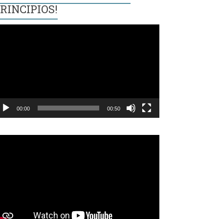
RINCIPIOS!
eproductor
e
ídeo
00:00
00:50