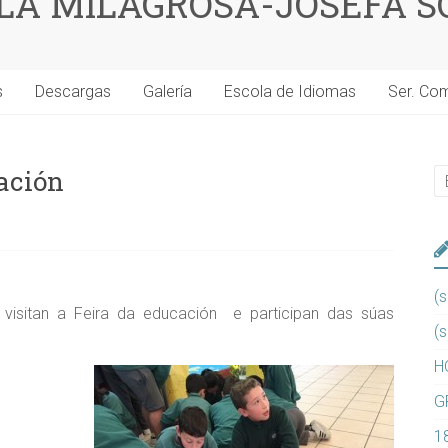
 LA MILAGROSA-JOSEFA S
s
Descargas
Galería
Escola de Idiomas
Ser. Co
ación
(s
visitan a Feira da educación e participan das súas
(s
H
G
1