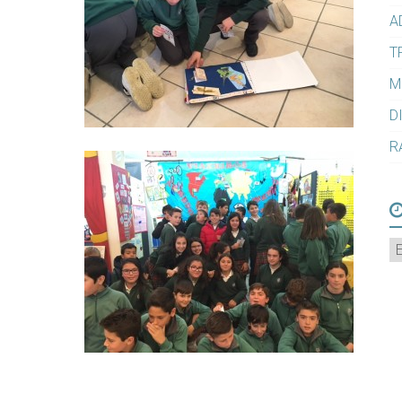
A
T
M
D
R
A