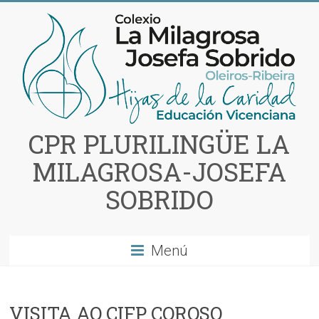
Saltar
al
contenido
CPR PLURILINGÜE LA
MILAGROSA-JOSEFA
SOBRIDO
Menú
VISITA AO CIFP COROSO