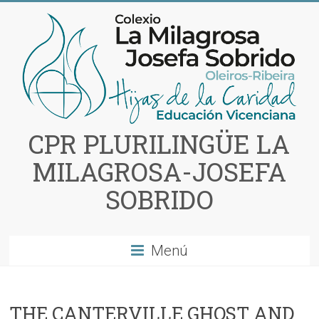
Saltar
al
contenido
CPR PLURILINGÜE LA
MILAGROSA-JOSEFA
SOBRIDO
Menú
THE CANTERVILLE GHOST AND