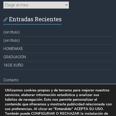
Archivos
Entradas Recientes
(sin título)
(sin título)
HOMENAXE
GRADUACIÓN
18 DE XUÑO
Contacto
Aviso legal
Utilizamos cookies propias y de terceros para mejorar nuestros
servicios, elaborar información estadística y analizar sus
Política de privacidad
hábitos de navegación. Esto nos permite personalizar el
contenido que ofrecemos y mostrarle publicidad relacionada con
Política de cookies
sus preferencias. Al clicar en "Entendido" ACEPTA SU USO.
También puede CONFIGURAR O RECHAZAR la instalación de