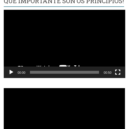
QUE IMPORTANTE SON OS PRINCIPIOS!
Reproductor
de
vídeo
00:00
00:50