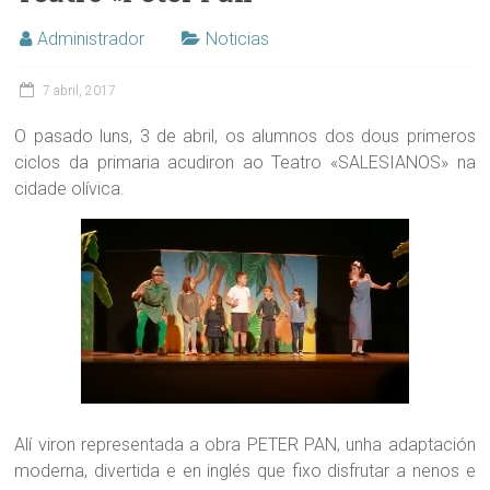
Administrador
Noticias
7 abril, 2017
O pasado luns, 3 de abril, os alumnos dos dous primeros
ciclos da primaria acudiron ao Teatro «SALESIANOS» na
cidade olívica.
Alí viron representada a obra PETER PAN, unha adaptación
moderna, divertida e en inglés que fixo disfrutar a nenos e