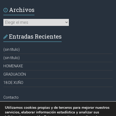
Archivos
Archivos
Entradas Recientes
(sin título)
(sin título)
HOMENAXE
GRADUACIÓN
18 DE XUÑO
Contacto
Aviso legal
Utilizamos cookies propias y de terceros para mejorar nuestros
servicios, elaborar información estadística y analizar sus
Política de privacidad