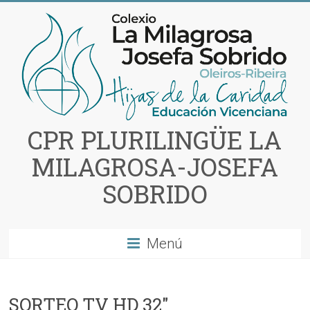
Saltar
al
contenido
CPR PLURILINGÜE LA
MILAGROSA-JOSEFA
SOBRIDO
Menú
SORTEO TV HD 32″