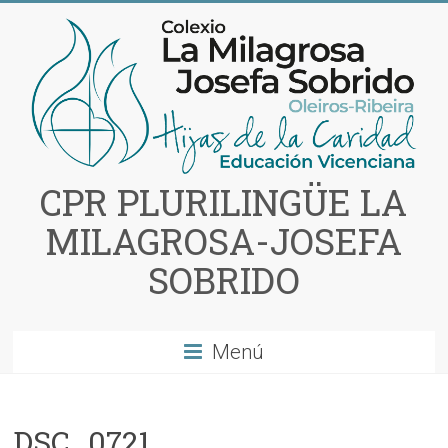
Saltar
al
contenido
CPR PLURILINGÜE LA
MILAGROSA-JOSEFA
SOBRIDO
Menú
DSC_0721