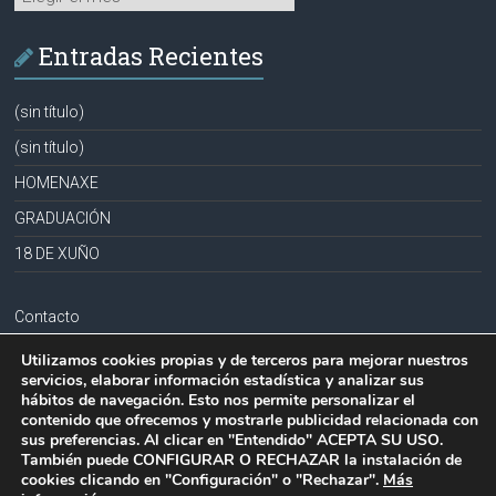
Entradas Recientes
(sin título)
(sin título)
HOMENAXE
GRADUACIÓN
18 DE XUÑO
Contacto
Aviso legal
Utilizamos cookies propias y de terceros para mejorar nuestros
servicios, elaborar información estadística y analizar sus
Política de privacidad
hábitos de navegación. Esto nos permite personalizar el
contenido que ofrecemos y mostrarle publicidad relacionada con
Política de cookies
sus preferencias. Al clicar en "Entendido" ACEPTA SU USO.
También puede CONFIGURAR O RECHAZAR la instalación de
cookies clicando en "Configuración" o "Rechazar".
Más