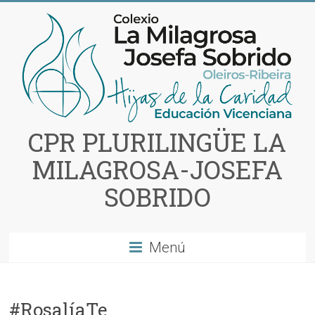
Saltar
al
contenido
CPR PLURILINGÜE LA
MILAGROSA-JOSEFA
SOBRIDO
Menú
#RosalíaTe