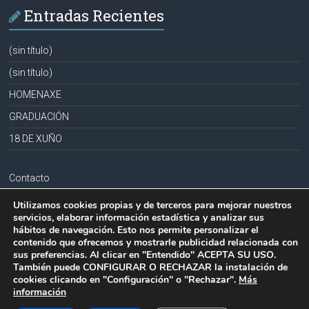
Entradas Recientes
(sin título)
(sin título)
HOMENAXE
GRADUACIÓN
18 DE XUÑO
Contacto
Aviso legal
Utilizamos cookies propias y de terceros para mejorar nuestros
servicios, elaborar información estadística y analizar sus
Política de privacidad
hábitos de navegación. Esto nos permite personalizar el
contenido que ofrecemos y mostrarle publicidad relacionada con
Política de cookies
sus preferencias. Al clicar en "Entendido" ACEPTA SU USO.
También puede CONFIGURAR O RECHAZAR la instalación de
cookies clicando en "Configuración" o "Rechazar".
Más
información
Copyright © 2026
CPR PLURILINGÜE LA MILAGROSA-JOSEFA SOBRIDO
.