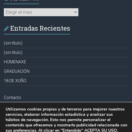
Archivos
Entradas Recientes
(sin título)
(sin título)
HOMENAXE
GRADUACIÓN
18 DE XUÑO
Contacto
Aviso legal
Utilizamos cookies propias y de terceros para mejorar nuestros
servicios, elaborar información estadística y analizar sus
Política de privacidad
hábitos de navegación. Esto nos permite personalizar el
contenido que ofrecemos y mostrarle publicidad relacionada con
Política de cookies
sus preferencias. Al clicar en "Entendido" ACEPTA SU USO.