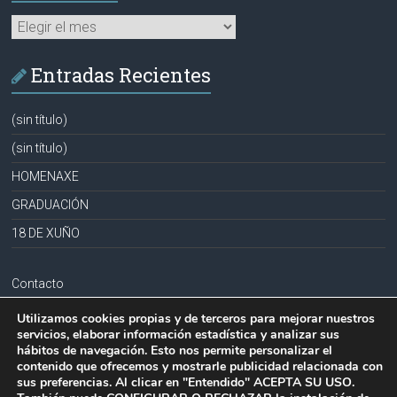
Archivos
Entradas Recientes
(sin título)
(sin título)
HOMENAXE
GRADUACIÓN
18 DE XUÑO
Contacto
Aviso legal
Utilizamos cookies propias y de terceros para mejorar nuestros
servicios, elaborar información estadística y analizar sus
Política de privacidad
hábitos de navegación. Esto nos permite personalizar el
contenido que ofrecemos y mostrarle publicidad relacionada con
Política de cookies
sus preferencias. Al clicar en "Entendido" ACEPTA SU USO.