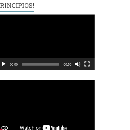
RINCIPIOS!
eproductor
e
ídeo
00:00
00:50