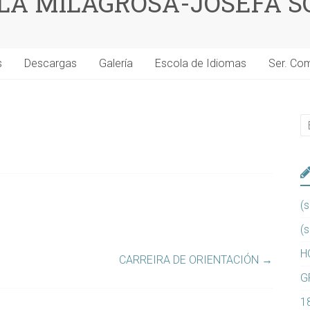
 LA MILAGROSA-JOSEFA S
s
Descargas
Galería
Escola de Idiomas
Ser. Co
(s
(s
H
CARREIRA DE ORIENTACIÓN
→
G
1