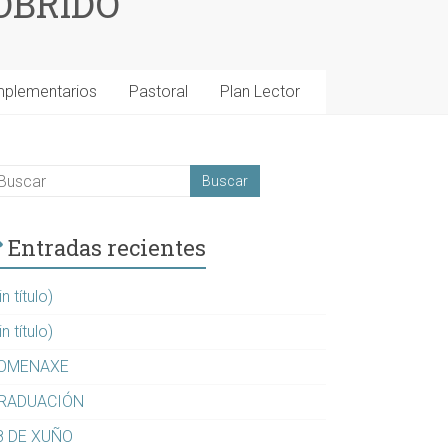
OBRIDO
mplementarios
Pastoral
Plan Lector
Entradas recientes
in título)
in título)
OMENAXE
RADUACIÓN
8 DE XUÑO