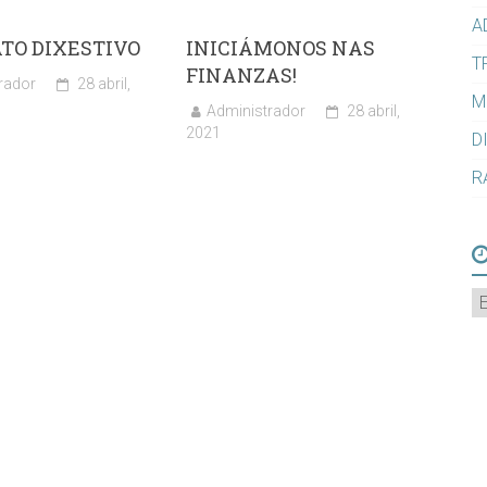
A
TO DIXESTIVO
INICIÁMONOS NAS
T
FINANZAS!
rador
28 abril,
M
Administrador
28 abril,
2021
D
R
A