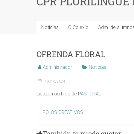
CPR PLURILINGÜE
Noticias
O Colexio
Adm. de alumno
OFRENDA FLORAL
Administrador
Noticias
7 junio, 2024
Ligazón ao blog de
PASTORAL
←
POLOS CREATIVOS
También te puede gustar