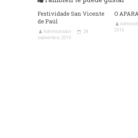
Festividade San Vicente
O APARA
de Paúl
Administ
2016
Administrador
28
septiembre, 2019