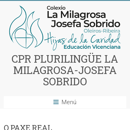
Saltar
al
contenido
CPR PLURILINGÜE LA
MILAGROSA-JOSEFA
SOBRIDO
Menú
O PAXE REAL