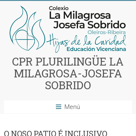
Saltar
al
contenido
CPR PLURILINGÜE LA
MILAGROSA-JOSEFA
SOBRIDO
Menú
O NOSO PATIO É INCLUSIVO