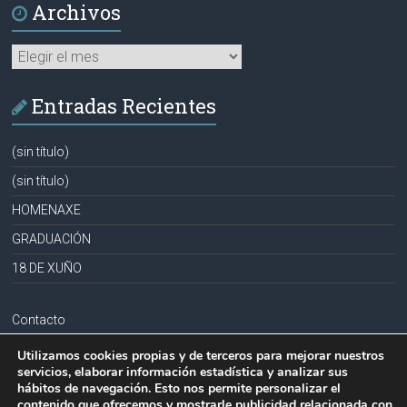
Archivos
Archivos
Entradas Recientes
(sin título)
(sin título)
HOMENAXE
GRADUACIÓN
18 DE XUÑO
Contacto
Aviso legal
Utilizamos cookies propias y de terceros para mejorar nuestros
servicios, elaborar información estadística y analizar sus
Política de privacidad
hábitos de navegación. Esto nos permite personalizar el
contenido que ofrecemos y mostrarle publicidad relacionada con