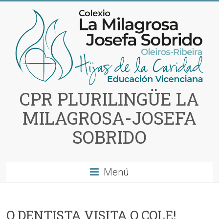
Saltar
al
contenido
CPR PLURILINGÜE LA
MILAGROSA-JOSEFA
SOBRIDO
Menú
O DENTISTA VISITA O COLE!