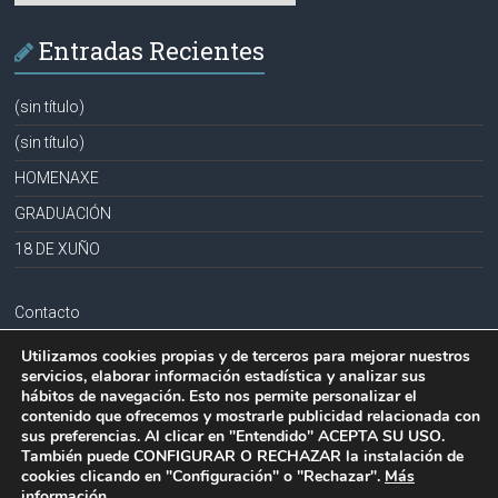
Entradas Recientes
(sin título)
(sin título)
HOMENAXE
GRADUACIÓN
18 DE XUÑO
Contacto
Aviso legal
Utilizamos cookies propias y de terceros para mejorar nuestros
servicios, elaborar información estadística y analizar sus
Política de privacidad
hábitos de navegación. Esto nos permite personalizar el
contenido que ofrecemos y mostrarle publicidad relacionada con
Política de cookies
sus preferencias. Al clicar en "Entendido" ACEPTA SU USO.
También puede CONFIGURAR O RECHAZAR la instalación de
cookies clicando en "Configuración" o "Rechazar".
Más
información