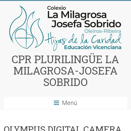
Saltar
al
contenido
CPR PLURILINGÜE LA
MILAGROSA-JOSEFA
SOBRIDO
Menú
OLYMPUS DIGITAL CAMERA