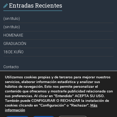
Entradas Recientes
(sin título)
(sin título)
HOMENAXE
GRADUACIÓN
18 DE XUÑO
Contacto
Aviso legal
Utilizamos cookies propias y de terceros para mejorar nuestros
servicios, elaborar información estadística y analizar sus
Política de privacidad
hábitos de navegación. Esto nos permite personalizar el
contenido que ofrecemos y mostrarle publicidad relacionada con
Política de cookies
sus preferencias. Al clicar en "Entendido" ACEPTA SU USO.
También puede CONFIGURAR O RECHAZAR la instalación de
cookies clicando en "Configuración" o "Rechazar".
Más
información
Copyright © 2026
CPR PLURILINGÜE LA MILAGROSA-JOSEFA SOBRIDO
.
Todos los derechos reservados.