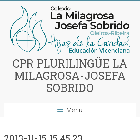
Saltar
al
contenido
CPR PLURILINGÜE LA
MILAGROSA-JOSEFA
SOBRIDO
Menú
2013-11-15 15.45.23