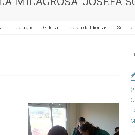
 LA MILAGROSA-JOSEFA S
s
Descargas
Galería
Escola de Idiomas
Ser. Co
(s
(s
H
G
1