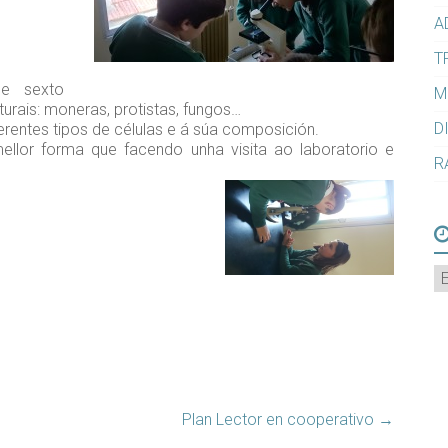
A
T
de sexto
M
turais: moneras, protistas, fungos…
D
rentes tipos de células e á súa composición.
lor forma que facendo unha visita ao laboratorio e
R
A
Plan Lector en cooperativo
→