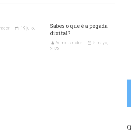
Sabes o que é a pegada
rador
19 julio,
dixital?
Administrador
5 mayo,
2023
Q