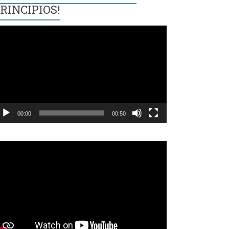
RINCIPIOS!
eproductor
e
ídeo
00:00
00:50