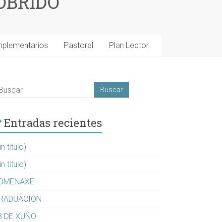
OBRIDO
mplementarios
Pastoral
Plan Lector
Entradas recientes
in título)
in título)
OMENAXE
RADUACIÓN
8 DE XUÑO