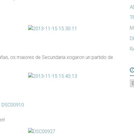
A
T
M
D
R
añas, os maiores de Secundaria xogaron un partido de
A
en!