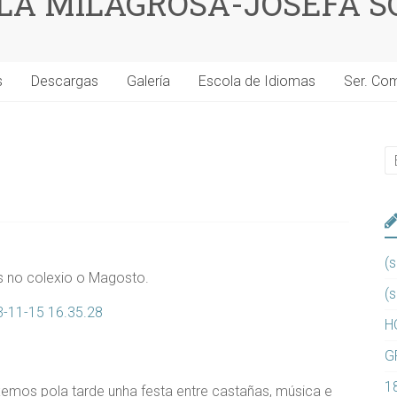
 LA MILAGROSA-JOSEFA S
s
Descargas
Galería
Escola de Idiomas
Ser. Co
(s
 no colexio o Magosto.
(s
H
G
1
emos pola tarde unha festa entre castañas, música e