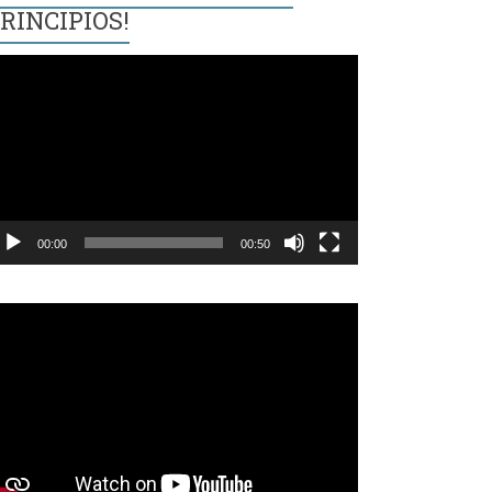
RINCIPIOS!
eproductor
e
ídeo
00:00
00:50