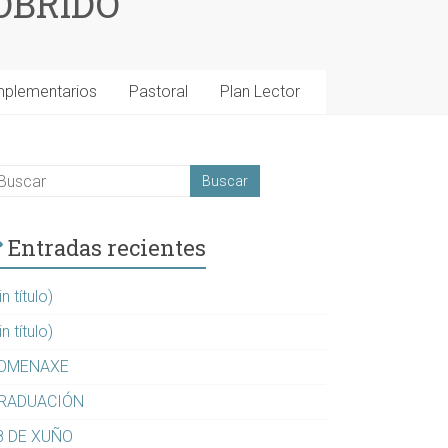
OBRIDO
mplementarios
Pastoral
Plan Lector
Entradas recientes
in título)
in título)
OMENAXE
RADUACIÓN
8 DE XUÑO