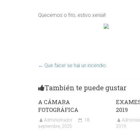
Quecemos o frío, estivo xenial!
←
Que facer se hai un incendio.
También te puede gustar
A CÁMARA
EXAMES
FOTOGRÁFICA
2019
Administrador
18
Administ
septiembre, 2025
2019