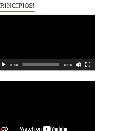
RINCIPIOS!
eproductor
e
ídeo
00:00
00:50