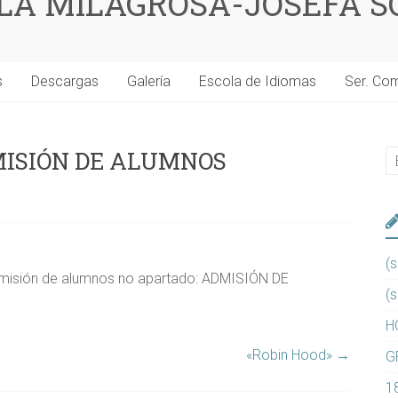
 LA MILAGROSA-JOSEFA S
s
Descargas
Galería
Escola de Idiomas
Ser. Co
MISIÓN DE ALUMNOS
(s
 admisión de alumnos no apartado: ADMISIÓN DE
(s
H
«Robin Hood»
→
G
1