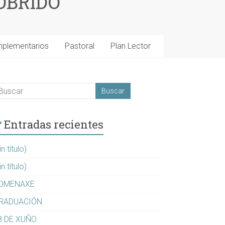
OBRIDO
mplementarios
Pastoral
Plan Lector
Entradas recientes
in título)
in título)
OMENAXE
RADUACIÓN
8 DE XUÑO