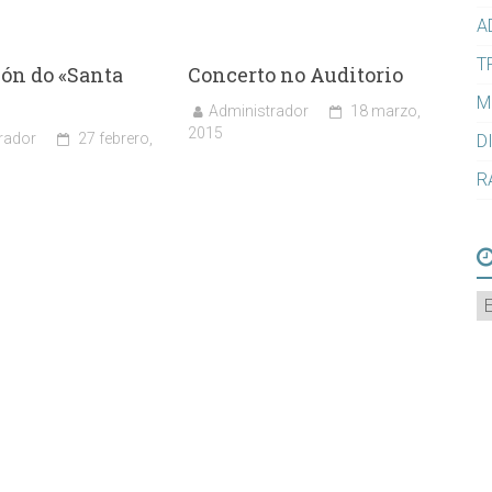
A
T
ón do «Santa
Concerto no Auditorio
M
Administrador
18 marzo,
2015
rador
27 febrero,
D
R
A