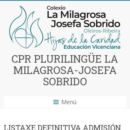
Saltar
al
contenido
CPR PLURILINGÜE LA
MILAGROSA-JOSEFA
SOBRIDO
Menú
LISTAXE DEFINITIVA ADMISIÓN