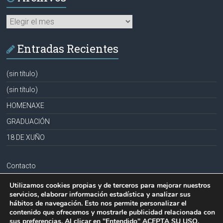
Archivos
Entradas Recientes
(sin título)
(sin título)
HOMENAXE
GRADUACIÓN
18 DE XUÑO
Contacto
Aviso legal
Utilizamos cookies propias y de terceros para mejorar nuestros
servicios, elaborar información estadística y analizar sus
Política de privacidad
hábitos de navegación. Esto nos permite personalizar el
contenido que ofrecemos y mostrarle publicidad relacionada con
Política de cookies
sus preferencias. Al clicar en "Entendido" ACEPTA SU USO.