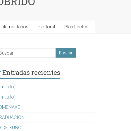
OBRIDO
mplementarios
Pastoral
Plan Lector
Entradas recientes
in título)
in título)
OMENAXE
RADUACIÓN
8 DE XUÑO