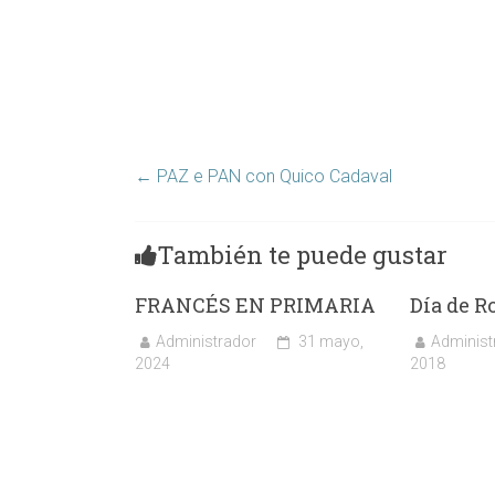
←
PAZ e PAN con Quico Cadaval
También te puede gustar
FRANCÉS EN PRIMARIA
Día de R
Administrador
31 mayo,
Administ
2024
2018