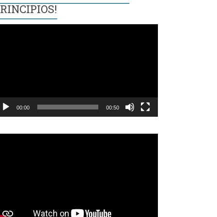
RINCIPIOS!
eproductor
e
ídeo
00:00
00:50