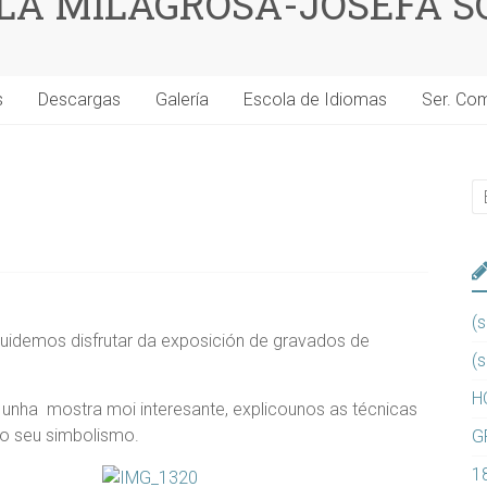
 LA MILAGROSA-JOSEFA S
s
Descargas
Galería
Escola de Idiomas
Ser. Co
(s
 puidemos disfrutar da exposición de gravados de
(s
H
unha mostra moi interesante, explicounos as técnicas
e o seu simbolismo.
G
1