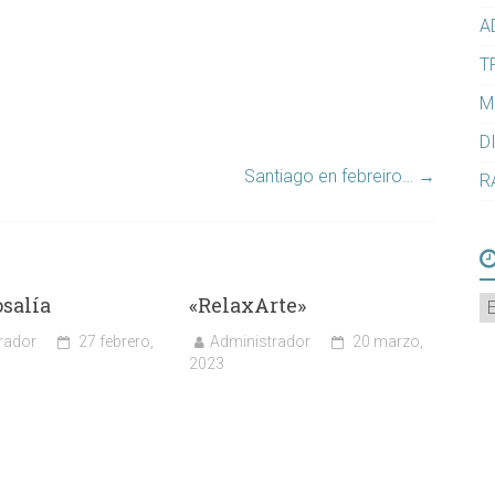
A
T
M
D
Santiago en febreiro…
→
R
osalía
«RelaxArte»
A
rador
27 febrero,
Administrador
20 marzo,
2023