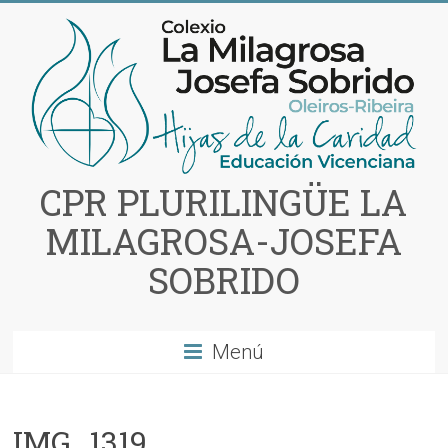
Saltar
al
contenido
CPR PLURILINGÜE LA
MILAGROSA-JOSEFA
SOBRIDO
Menú
IMG_1319