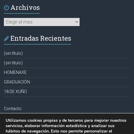
Archivos
Archivos
Entradas Recientes
(sin título)
(sin título)
HOMENAXE
GRADUACIÓN
18 DE XUÑO
Contacto
Aviso legal
Utilizamos cookies propias y de terceros para mejorar nuestros
servicios, elaborar información estadística y analizar sus
Política de privacidad
hábitos de navegación. Esto nos permite personalizar el