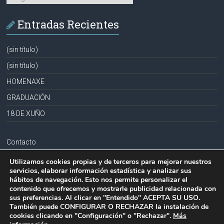
Entradas Recientes
(sin título)
(sin título)
HOMENAXE
GRADUACIÓN
18 DE XUÑO
Contacto
Aviso legal
Utilizamos cookies propias y de terceros para mejorar nuestros
servicios, elaborar información estadística y analizar sus
Política de privacidad
hábitos de navegación. Esto nos permite personalizar el
contenido que ofrecemos y mostrarle publicidad relacionada con
Política de cookies
sus preferencias. Al clicar en "Entendido" ACEPTA SU USO.
También puede CONFIGURAR O RECHAZAR la instalación de
cookies clicando en "Configuración" o "Rechazar".
Más