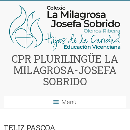
Saltar
al
contenido
CPR PLURILINGÜE LA
MILAGROSA-JOSEFA
SOBRIDO
Menú
FELIZ PASCOA