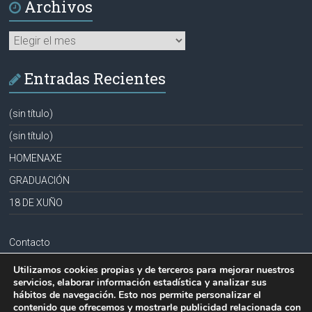
Archivos
Archivos
Entradas Recientes
(sin título)
(sin título)
HOMENAXE
GRADUACIÓN
18 DE XUÑO
Contacto
Aviso legal
Utilizamos cookies propias y de terceros para mejorar nuestros
servicios, elaborar información estadística y analizar sus
Política de privacidad
hábitos de navegación. Esto nos permite personalizar el
contenido que ofrecemos y mostrarle publicidad relacionada con
Política de cookies