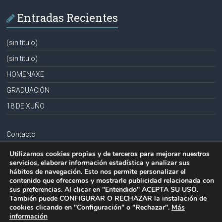
Entradas Recientes
(sin título)
(sin título)
HOMENAXE
GRADUACIÓN
18 DE XUÑO
Contacto
Aviso legal
Utilizamos cookies propias y de terceros para mejorar nuestros
servicios, elaborar información estadística y analizar sus
Política de privacidad
hábitos de navegación. Esto nos permite personalizar el
contenido que ofrecemos y mostrarle publicidad relacionada con
Política de cookies
sus preferencias. Al clicar en "Entendido" ACEPTA SU USO.
También puede CONFIGURAR O RECHAZAR la instalación de
cookies clicando en "Configuración" o "Rechazar".
Más
información
Copyright © 2026
CPR PLURILINGÜE LA MILAGROSA-JOSEFA SOBRIDO
.