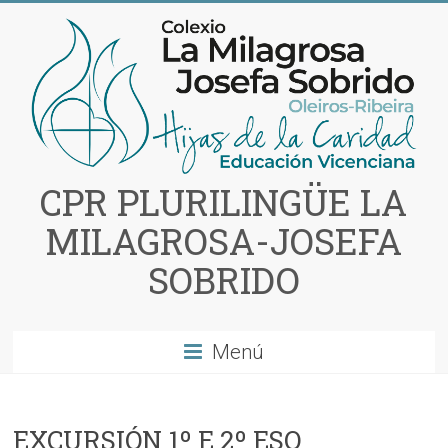
Saltar
al
contenido
CPR PLURILINGÜE LA
MILAGROSA-JOSEFA
SOBRIDO
Menú
EXCURSIÓN 1º E 2º ESO