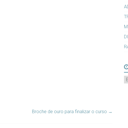
A
T
M
D
R
A
Broche de ouro para finalizar o curso
→