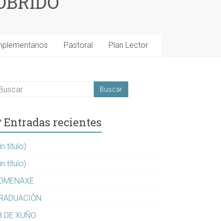
OBRIDO
mplementarios
Pastoral
Plan Lector
Entradas recientes
in título)
in título)
OMENAXE
RADUACIÓN
8 DE XUÑO