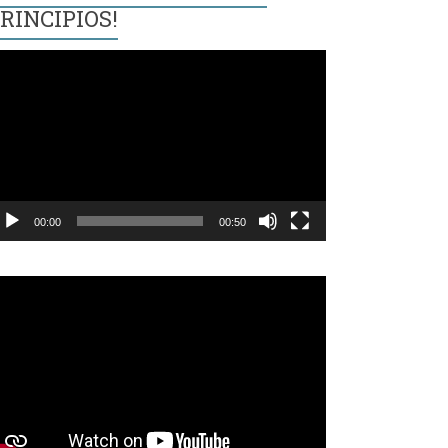
RINCIPIOS!
eproductor
e
ídeo
00:00
00:50