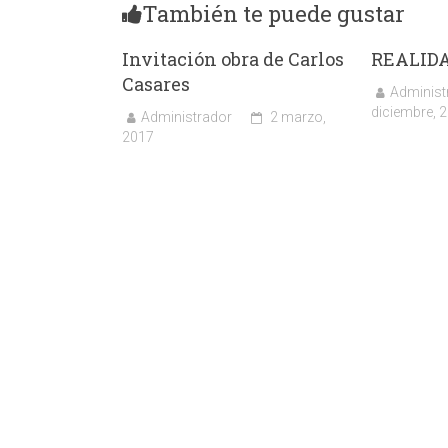
También te puede gustar
Invitación obra de Carlos
REALID
Casares
Administ
diciembre, 
Administrador
2 marzo,
2017