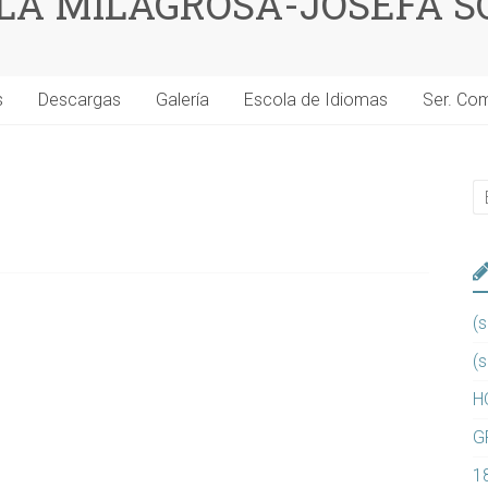
 LA MILAGROSA-JOSEFA S
s
Descargas
Galería
Escola de Idiomas
Ser. Co
(s
(s
H
G
1