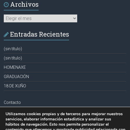
Archivos
Archivos
Entradas Recientes
(sin título)
(sin título)
HOMENAXE
GRADUACIÓN
18 DE XUÑO
Contacto
Aviso legal
Utilizamos cookies propias y de terceros para mejorar nuestros
servicios, elaborar información estadística y analizar sus
Política de privacidad
hábitos de navegación. Esto nos permite personalizar el
contenido que ofrecemos y mostrarle publicidad relacionada con