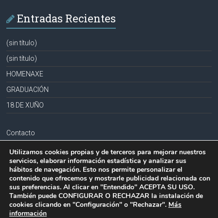
Entradas Recientes
(sin título)
(sin título)
HOMENAXE
GRADUACIÓN
18 DE XUÑO
Contacto
Aviso legal
Utilizamos cookies propias y de terceros para mejorar nuestros
servicios, elaborar información estadística y analizar sus
Política de privacidad
hábitos de navegación. Esto nos permite personalizar el
contenido que ofrecemos y mostrarle publicidad relacionada con
Política de cookies
sus preferencias. Al clicar en "Entendido" ACEPTA SU USO.
También puede CONFIGURAR O RECHAZAR la instalación de
cookies clicando en "Configuración" o "Rechazar".
Más
información
Copyright © 2026
CPR PLURILINGÜE LA MILAGROSA-JOSEFA SOBRIDO
.