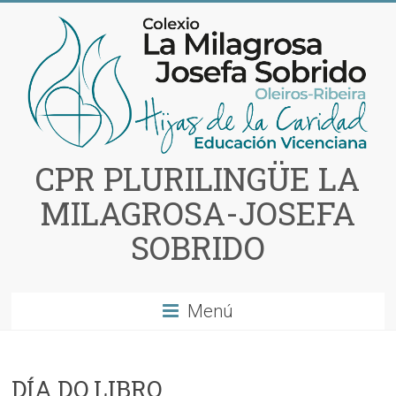
Saltar
al
contenido
CPR PLURILINGÜE LA
MILAGROSA-JOSEFA
SOBRIDO
Menú
DÍA DO LIBRO