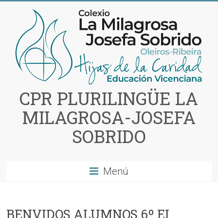
Saltar
al
contenido
CPR PLURILINGÜE LA
MILAGROSA-JOSEFA
SOBRIDO
Menú
BENVIDOS ALUMNOS 6º EI