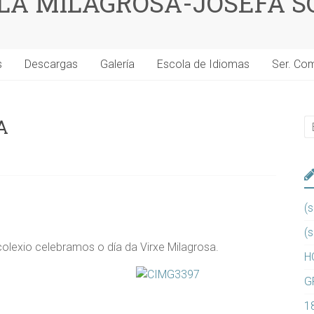
 LA MILAGROSA-JOSEFA S
s
Descargas
Galería
Escola de Idiomas
Ser. Co
A
(s
(s
lexio celebramos o día da Virxe Milagrosa.
H
G
1