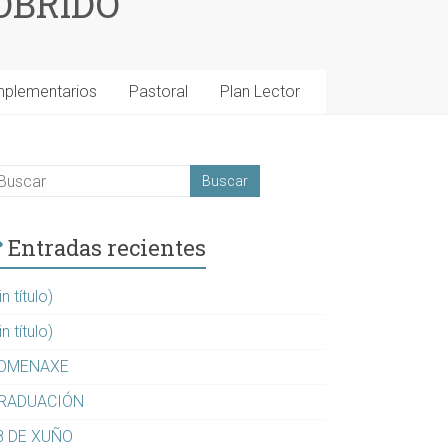
OBRIDO
mplementarios
Pastoral
Plan Lector
Entradas recientes
in título)
in título)
OMENAXE
RADUACIÓN
8 DE XUÑO