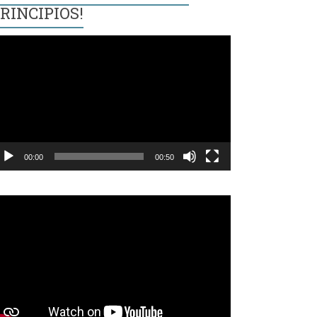
RINCIPIOS!
eproductor
e
ídeo
00:00
00:50