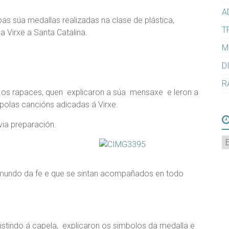
A
as súa medallas realizadas na clase de plástica,
T
a Virxe a Santa Catalina.
M
D
R
n os rapaces, quen explicaron a súa mensaxe e leron a
polas cancións adicadas á Virxe.
evia preparación.
A
undo da fe e que se sintan acompañados en todo
istindo á capela, explicaron os simbolos da medalla e