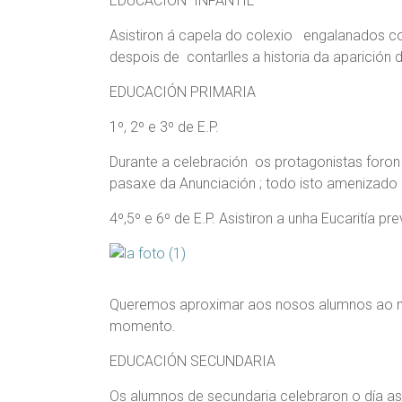
EDUCACIÓN INFANTIL
Asistiron á capela do colexio engalanados co
despois de contarlles a historia da aparición d
EDUCACIÓN PRIMARIA
1º, 2º e 3º de E.P.
Durante a celebración os protagonistas foro
pasaxe da Anunciación ; todo isto amenizado 
4º,5º e 6º de E.P. Asistiron a unha Eucaritía pr
Queremos aproximar aos nosos alumnos ao m
momento.
EDUCACIÓN SECUNDARIA
Os alumnos de secundaria celebraron o día as