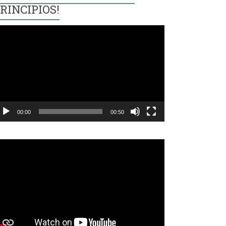
RINCIPIOS!
eproductor
e
ídeo
00:00
00:50