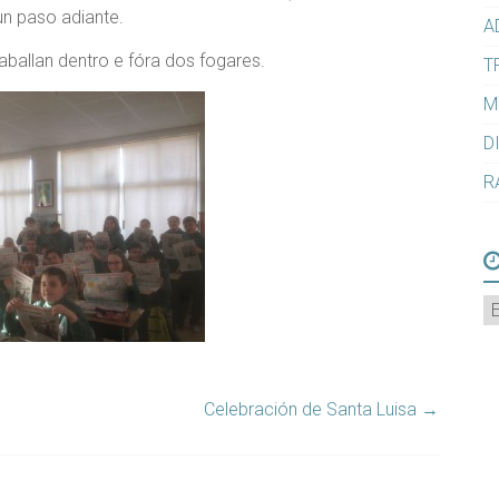
un paso adiante.
A
ballan dentro e fóra dos fogares.
T
M
D
R
A
Celebración de Santa Luisa
→