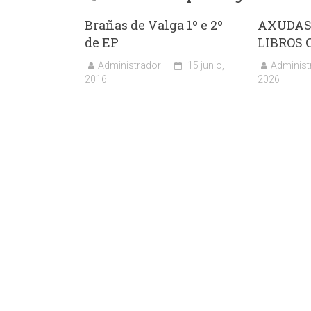
Brañas de Valga 1º e 2º
AXUDAS
de EP
LIBROS 
Administrador
15 junio,
Administ
2016
2026