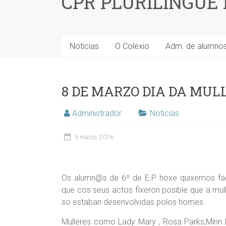
CPR PLURILINGÜE
Noticias
O Colexio
Adm. de alumno
8 DE MARZO DIA DA MU
Administrador
Noticias
9 marzo, 2016
Os alumn@s de 6º de E.P. hoxe quixemos fa
que cos seus actos fixeron posible que a mul
so estaban desenvolvidas polos homes.
Mulleres como Lady Mary , Rosa Parks,Minn Ke