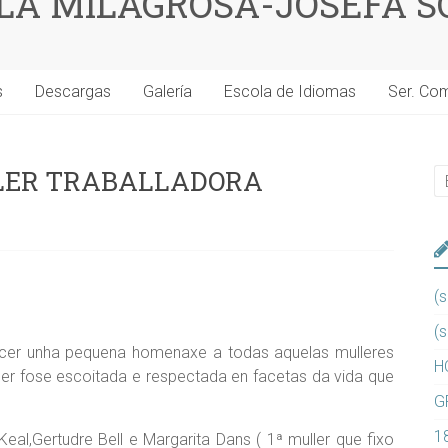
 LA MILAGROSA-JOSEFA S
s
Descargas
Galería
Escola de Idiomas
Ser. Co
LLER TRABALLADORA
(s
(s
cer unha pequena homenaxe a todas aquelas mulleres
H
ler fose escoitada e respectada en facetas da vida que
G
1
al,Gertudre Bell e Margarita Dans ( 1ª muller que fixo