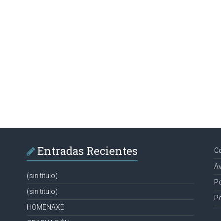
Entradas Recientes
C
Av
(sin título)
Po
(sin título)
Po
HOMENAXE