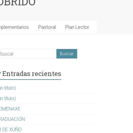
OBRIDO
mplementarios
Pastoral
Plan Lector
Entradas recientes
in título)
in título)
OMENAXE
RADUACIÓN
8 DE XUÑO