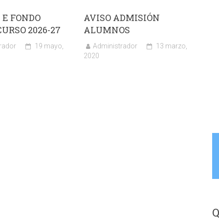
 E FONDO
AVISO ADMISIÓN
CURSO 2026-27
ALUMNOS
rador
19 mayo,
Administrador
13 marzo,
2020
Q