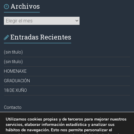
Archivos
Archivos
Entradas Recientes
(sin título)
(sin título)
HOMENAXE
GRADUACIÓN
18 DE XUÑO
Contacto
Aviso legal
Utilizamos cookies propias y de terceros para mejorar nuestros
servicios, elaborar información estadística y analizar sus
Política de privacidad
hábitos de navegación. Esto nos permite personalizar el