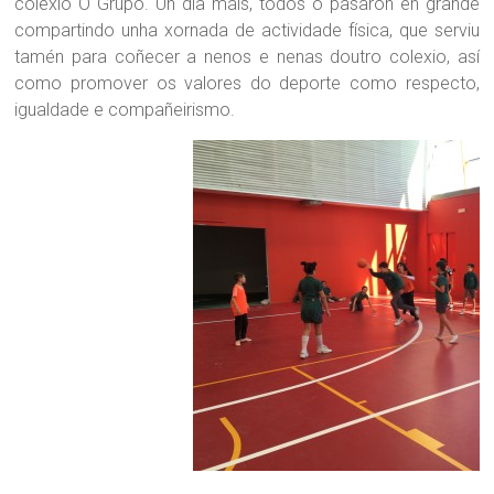
colexio O Grupo. Un día máis, todos o pasaron en grande
compartindo unha xornada de actividade física, que serviu
tamén para coñecer a nenos e nenas doutro colexio, así
como promover os valores do deporte como respecto,
igualdade e compañeirismo.