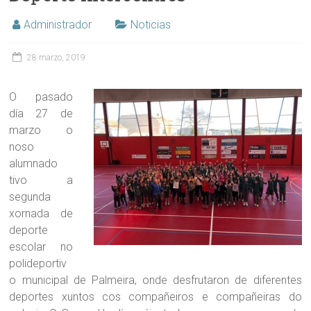
Administrador
Noticias
28 marzo, 2019
O pasado
día 27 de
marzo o
noso
alumnado
tivo a
segunda
xornada de
deporte
escolar no
polideportiv
o municipal de Palmeira, onde desfrutaron de diferentes
deportes xuntos cos compañeiros e compañeiras do