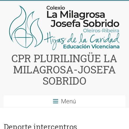
Saltar
al
contenido
CPR PLURILINGÜE LA
MILAGROSA-JOSEFA
SOBRIDO
Menú
Deporte intercentros