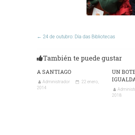
←
24 de outubro: Día das Bibliotecas
También te puede gustar
A SANTIAGO
UN BOT
IGUALD
Administrador
22 enero,
2014
Administ
2018