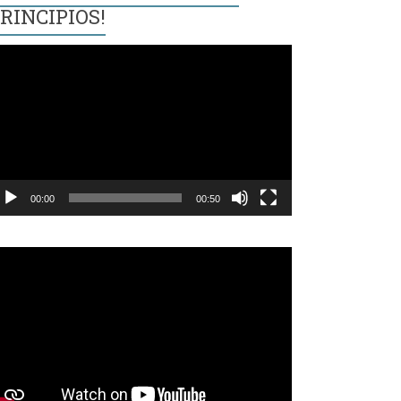
RINCIPIOS!
eproductor
e
ídeo
00:00
00:50