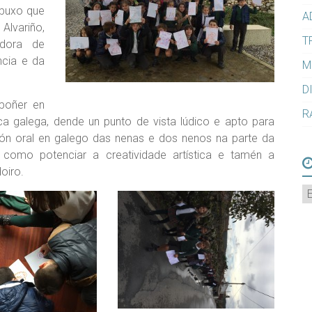
ebuxo que
A
Alvariño,
T
idora de
ncia e da
M
D
 poñer en
R
ica galega, dende un punto de vista lúdico e apto para
ón oral en galego das nenas e dos nenos na parte da
como potenciar a creatividade artística e tamén a
oiro.
A