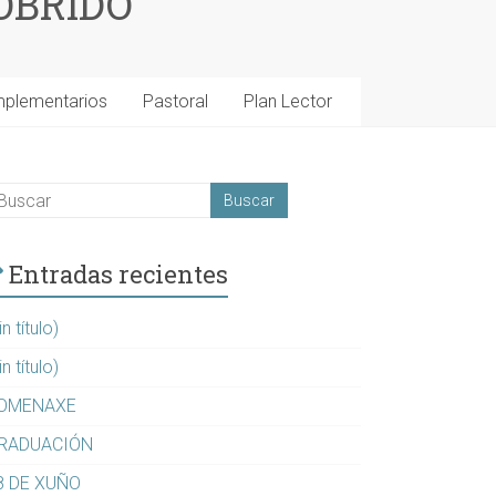
OBRIDO
mplementarios
Pastoral
Plan Lector
Entradas recientes
in título)
in título)
OMENAXE
RADUACIÓN
8 DE XUÑO