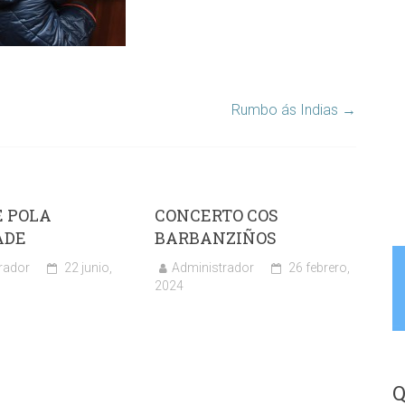
Rumbo ás Indias
→
E POLA
CONCERTO COS
ADE
BARBANZIÑOS
rador
22 junio,
Administrador
26 febrero,
2024
Q