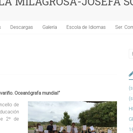
 LA MILAGROSA-JOSEFA S
s
Descargas
Galería
Escola de Idiomas
Ser. Co
(s
variño. Oceanógrafa mundial”
(s
ncello de
H
educación
de 2º de
G
1