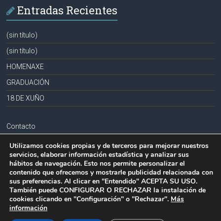
Entradas Recientes
(sin título)
(sin título)
HOMENAXE
GRADUACIÓN
18 DE XUÑO
Contacto
Aviso legal
Utilizamos cookies propias y de terceros para mejorar nuestros
servicios, elaborar información estadística y analizar sus
Política de privacidad
hábitos de navegación. Esto nos permite personalizar el
contenido que ofrecemos y mostrarle publicidad relacionada con
Política de cookies
sus preferencias. Al clicar en "Entendido" ACEPTA SU USO.
También puede CONFIGURAR O RECHAZAR la instalación de
cookies clicando en "Configuración" o "Rechazar".
Más
información
Copyright © 2026
CPR PLURILINGÜE LA MILAGROSA-JOSEFA SOBRIDO
.
Todos los derechos reservados.