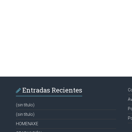
Entradas Recientes
C
Av
(sin título)
Po
(sin título)
Po
HOMENAXE