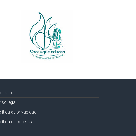
ontacto
iso legal
lítica de privacidad
lítica de cookies