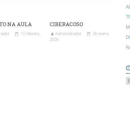
A
T
TO NA AULA
CIBERACOSO
M
rador
15 febrero,
Administrador
26 enero,
D
2026
R
A