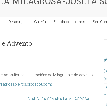
 LA MILAGROSA-JOSEFA S
s
Descargas
Galería
Escola de Idiomas
Ser. Co
a e Advento
(s
se consultar as celebracións da Milagrosa e de advento:
(s
lmilagrosaoleiros.blogspot.com)
H
G
CLAUSURA SEMANA LA MILAGROSA
→
1