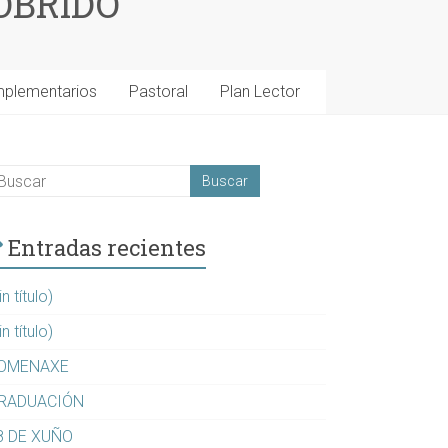
OBRIDO
mplementarios
Pastoral
Plan Lector
Entradas recientes
in título)
in título)
OMENAXE
RADUACIÓN
8 DE XUÑO