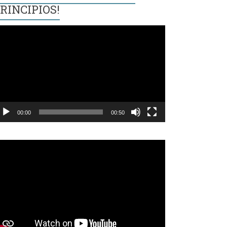
RINCIPIOS!
eproductor
e
ídeo
00:00
00:50