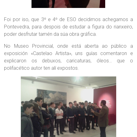
Foi por iso, que 3º e 4º de ESO decidimos achegarnos a
Pontevedra, para despois de estudar a figura do rianxeiro,
poder desfrutar tamén da súa obra gráfica.
No Museo Provincial, onde está aberta ao público a
exposición «Castelao Artista», uns guías comentaron e
explicaron os debuxos, caricaturas, óleos… que o
polifacético autor ten alí expostos.