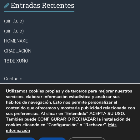
Entradas Recientes
(sin título)
(sin título)
HOMENAXE
GRADUACIÓN
18 DE XUÑO
Contacto
Aviso legal
Utilizamos cookies propias y de terceros para mejorar nuestros
servicios, elaborar información estadística y analizar sus
Política de privacidad
hábitos de navegación. Esto nos permite personalizar el
contenido que ofrecemos y mostrarle publicidad relacionada con
Política de cookies
sus preferencias. Al clicar en "Entendido" ACEPTA SU USO.
También puede CONFIGURAR O RECHAZAR la instalación de
cookies clicando en "Configuración" o "Rechazar".
Más
información
Copyright © 2026
CPR PLURILINGÜE LA MILAGROSA-JOSEFA SOBRIDO
.
Todos los derechos reservados.