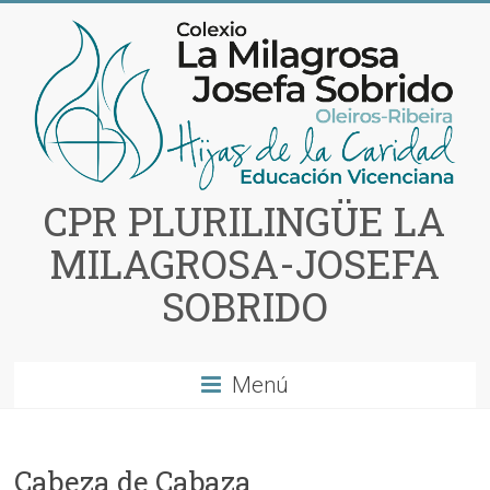
Saltar
al
contenido
CPR PLURILINGÜE LA
MILAGROSA-JOSEFA
SOBRIDO
Menú
Cabeza de Cabaza