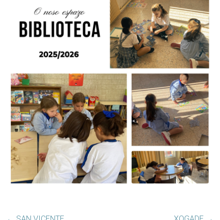
←
SAN VICENTE
XOGADE
→