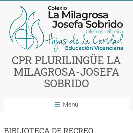
Saltar
al
contenido
CPR PLURILINGÜE LA
MILAGROSA-JOSEFA
SOBRIDO
Menú
BIBLIOTECA DE RECREO