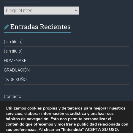
Archivos
Entradas Recientes
(sin título)
(sin título)
HOMENAXE
GRADUACIÓN
18 DE XUÑO
Contacto
Aviso legal
Utilizamos cookies propias y de terceros para mejorar nuestros
servicios, elaborar información estadística y analizar sus
Política de privacidad
hábitos de navegación. Esto nos permite personalizar el
contenido que ofrecemos y mostrarle publicidad relacionada con
Política de cookies
sus preferencias. Al clicar en "Entendido" ACEPTA SU USO.