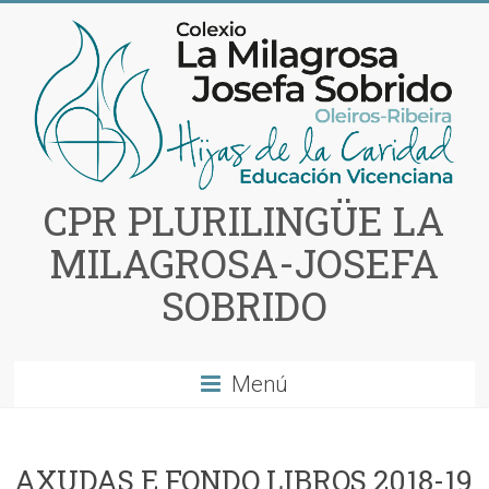
Saltar
al
contenido
CPR PLURILINGÜE LA
MILAGROSA-JOSEFA
SOBRIDO
Menú
AXUDAS E FONDO LIBROS 2018-19