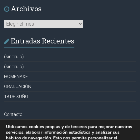
Archivos
Archivos
Entradas Recientes
(sin título)
(sin título)
HOMENAXE
GRADUACIÓN
18 DE XUÑO
Contacto
Aviso legal
Utilizamos cookies propias y de terceros para mejorar nuestros
servicios, elaborar información estadística y analizar sus
Política de privacidad
hábitos de navegación. Esto nos permite personalizar el