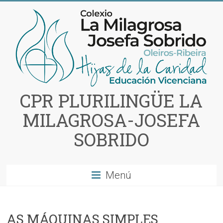
Saltar
al
contenido
CPR PLURILINGÜE LA
MILAGROSA-JOSEFA
SOBRIDO
Menú
AS MÁQUINAS SIMPLES