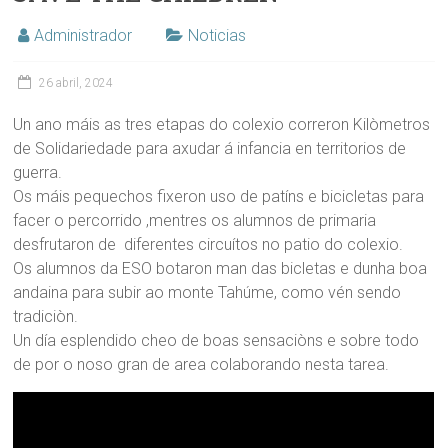
Administrador
Noticias
26 abril, 2024
Un ano máis as tres etapas do colexio correron Kilòmetros
de Solidariedade para axudar á infancia en territorios de
guerra.
Os máis pequechos fixeron uso de patíns e bicicletas para
facer o percorrido ,mentres os alumnos de primaria
desfrutaron de diferentes circuítos no patio do colexio.
Os alumnos da ESO botaron man das bicletas e dunha boa
andaina para subir ao monte Tahúme, como vén sendo
tradiciòn.
Un día esplendido cheo de boas sensaciòns e sobre todo
de por o noso gran de area colaborando nesta tarea.