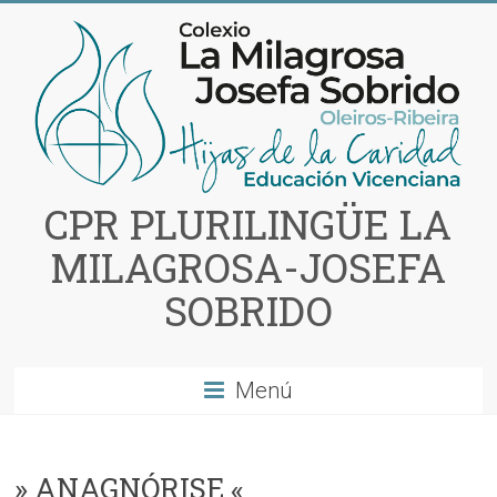
Saltar
al
contenido
CPR PLURILINGÜE LA
MILAGROSA-JOSEFA
SOBRIDO
Menú
» ANAGNÓRISE «