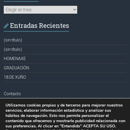
Archivos
Entradas Recientes
(sin título)
(sin título)
HOMENAXE
GRADUACIÓN
18 DE XUÑO
Contacto
Aviso legal
Utilizamos cookies propias y de terceros para mejorar nuestros
servicios, elaborar información estadística y analizar sus
Política de privacidad
hábitos de navegación. Esto nos permite personalizar el
contenido que ofrecemos y mostrarle publicidad relacionada con
Política de cookies
sus preferencias. Al clicar en "Entendido" ACEPTA SU USO.