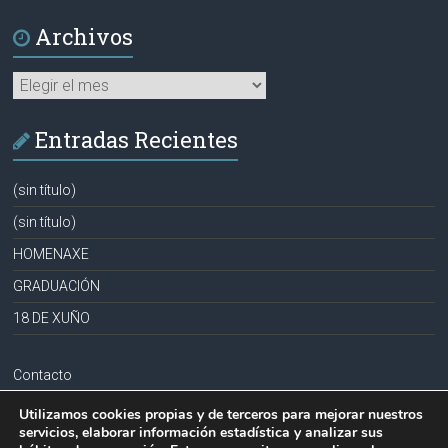
Archivos
Archivos
Entradas Recientes
(sin título)
(sin título)
HOMENAXE
GRADUACIÓN
18 DE XUÑO
Contacto
Aviso legal
Utilizamos cookies propias y de terceros para mejorar nuestros
servicios, elaborar información estadística y analizar sus
Política de privacidad