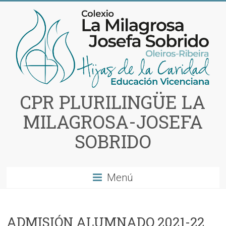
Saltar
al
contenido
CPR PLURILINGÜE LA
MILAGROSA-JOSEFA
SOBRIDO
Menú
ADMISIÓN ALUMNADO 2021-22