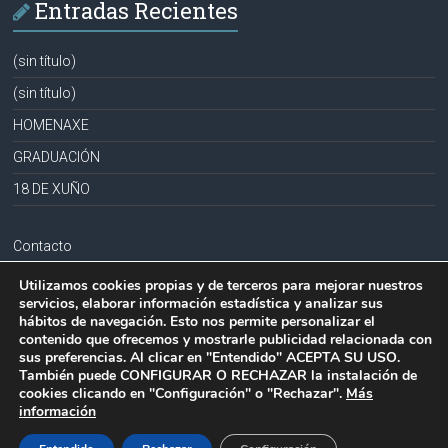
Entradas Recientes
(sin título)
(sin título)
HOMENAXE
GRADUACIÓN
18 DE XUÑO
Contacto
Aviso legal
Utilizamos cookies propias y de terceros para mejorar nuestros
servicios, elaborar información estadística y analizar sus
Política de privacidad
hábitos de navegación. Esto nos permite personalizar el
contenido que ofrecemos y mostrarle publicidad relacionada con
Política de cookies
sus preferencias. Al clicar en "Entendido" ACEPTA SU USO.
También puede CONFIGURAR O RECHAZAR la instalación de
cookies clicando en "Configuración" o "Rechazar".
Más
información
Copyright © 2026
CPR PLURILINGÜE LA MILAGROSA-JOSEFA SOBRIDO
.
Todos los derechos reservados.