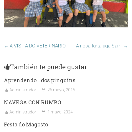
←
A VISITA DO VETERINARIO
A nosa tartaruga Sami
→
También te puede gustar
Aprendendo… dos pinguíns!
Administrador
26 mayo, 2015
NAVEGA CON RUMBO
Administrador
1 mayo, 2024
Festa do Magosto