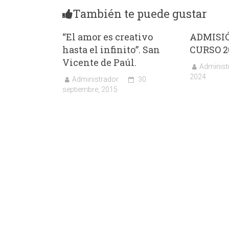
También te puede gustar
“El amor es creativo
ADMISI
hasta el infinito”. San
CURSO 2
Vicente de Paúl.
Administ
2024
Administrador
30
septiembre, 2015