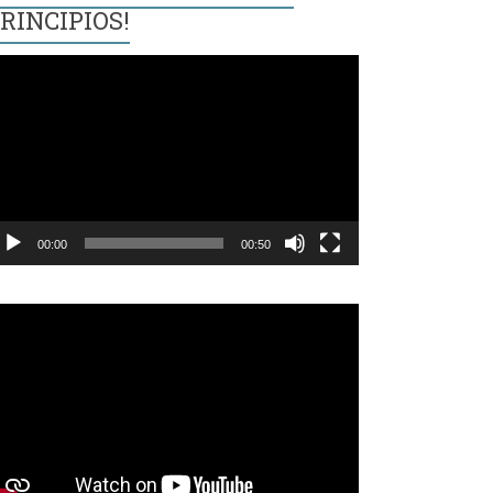
RINCIPIOS!
eproductor
e
ídeo
00:00
00:50