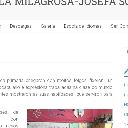
 LA MILAGROSA-JOSEFA S
s
Descargas
Galería
Escola de Idiomas
Ser. Co
da primaria chegaron con moitos folgos, fixeron un
(s
vocabulario e expresións traballadas na clase co mundo
tes mostraron as súas habilidades que serviron para
(s
H
ases de
G
ng con
1
os nenos