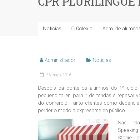
CPR PLURILINGÜE
Noticias
O Colexio
Adm. de alumno
Administrador
Noticias
26 mayo, 2016
Despois da ponte os alumnos do 1º ciclo 
pequeno taller para ir de tendas e repasar 
do comercio. Tanto clientes como dependien
perder o medo a expresarse en público.
Nas cl
Speaki
Stacie 