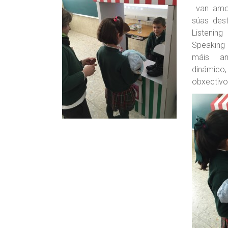
van amo
súas des
Liste
Speaking 
máis a
dinám
obxect