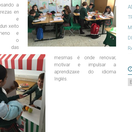
sando a
A
trezas en
T
ning e
dun xeito
M
meno e
D
ico, o
ivo das
R
mesmas é onde renovar,
motivar e impulsar a
aprendizaxe do idioma
Inglés.
A