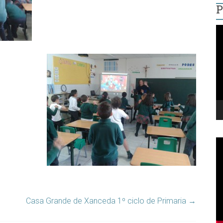
P
R
d
v
Casa Grande de Xanceda 1º ciclo de Primaria
→