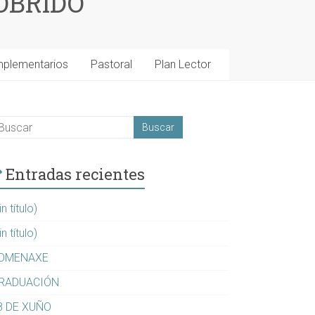
OBRIDO
mplementarios
Pastoral
Plan Lector
Entradas recientes
in título)
in título)
OMENAXE
RADUACIÓN
8 DE XUÑO