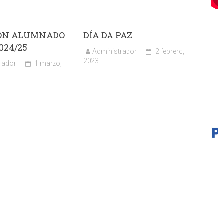
ÓN ALUMNADO
DÍA DA PAZ
024/25
Administrador
2 febrero,
2023
rador
1 marzo,